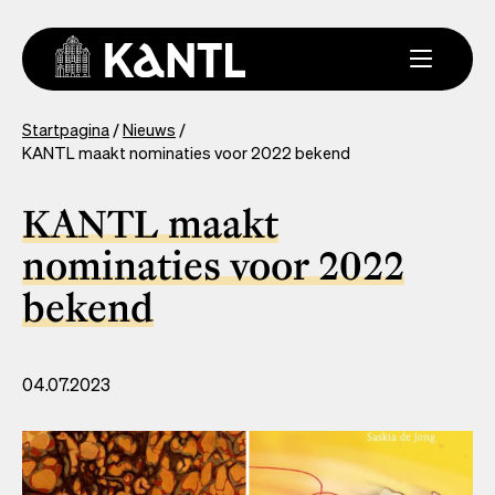
Overslaan
en
naar
de
inhoud
You
Startpagina
Nieuws
gaan
KANTL maakt nominaties voor 2022 bekend
are
here
KANTL maakt
nominaties voor 2022
bekend
04.07.2023