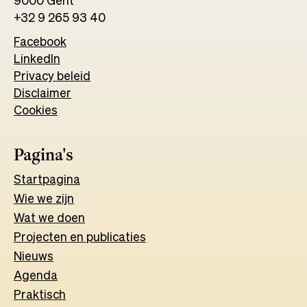
9000 Gent
+32 9 265 93 40
Facebook
Opens
LinkedIn
Opens
in
Privacy beleid
in
a
Disclaimer
a
new
Cookies
new
tab
tab
Pagina's
Start
pagina
Wie we zijn
Wat w
e
d
o
e
n
Projecten en publicaties
Nieuws
Agenda
Praktisch