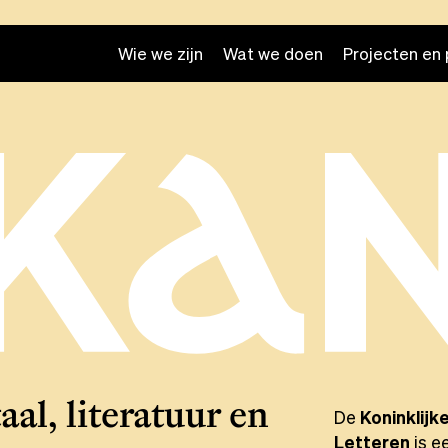
Wie we zijn
Wat we doen
Projecten en 
taal, literatuur en
De
Koninklij
Letteren
is e