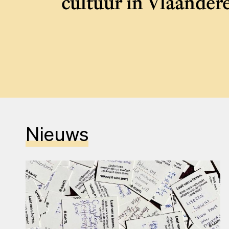
cultuur in Vlaander
Nieuws