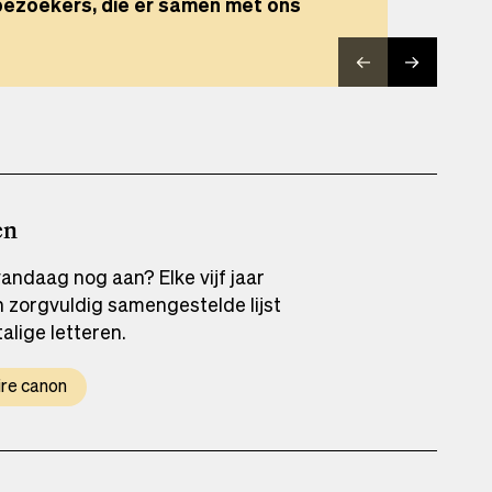
 bezoekers, die er samen met ons
 bezoekers, die er samen met ons
uis van Oombergen een plek voor
uis van Oombergen een plek voor
en
andaag nog aan? Elke vijf jaar
 zorgvuldig samengestelde lijst
lige letteren.
ire canon