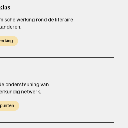
klas
ische werking rond de literaire
laanderen.
erking
 de ondersteuning van
erkundig netwerk.
punten