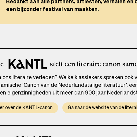
Bedankt aan alle partners, artiesten, verhalen en
Bedankt aan alle partners, artiesten, verhalen en
makers en andere literaire stemmen. Zo blijft het H
makers en andere literaire stemmen. Zo blijft het H
een bijzonder festival van maakten.
een bijzonder festival van maakten.
ontmoeting, verhalen en verbeelding.
ontmoeting, verhalen en verbeelding.
De
stelt een literaire canon sam
ns literaire verleden? Welke klassiekers spreken ook v
mische ‘Canon van de Nederlandstalige literatuur’, een
en eigenzinnigheden uit meer dan 900 jaar Nederlandsta
er over de KANTL-canon
Ga naar de website van de litera