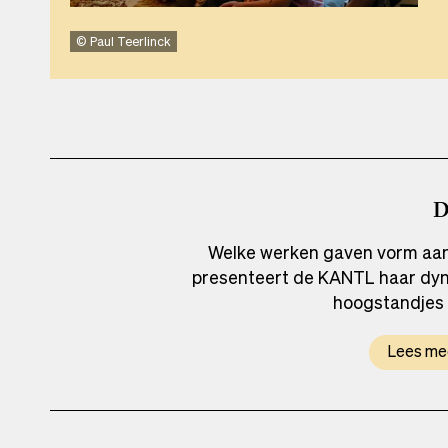
Paul Teerlinck
Paul Teerlinck
Welke werken gaven vorm aan o
presenteert de KANTL haar dyna
hoogstandjes 
Lees me