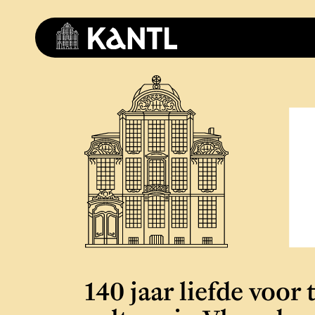
Overslaan
en
naar
de
inhoud
gaan
140 jaar liefde voor 