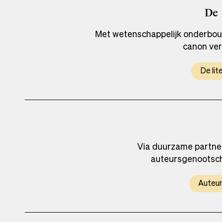
De
Met wetenschappelijk onderbouw
canon ver
De lit
Via duurzame partner
auteursgenootsch
Auteu