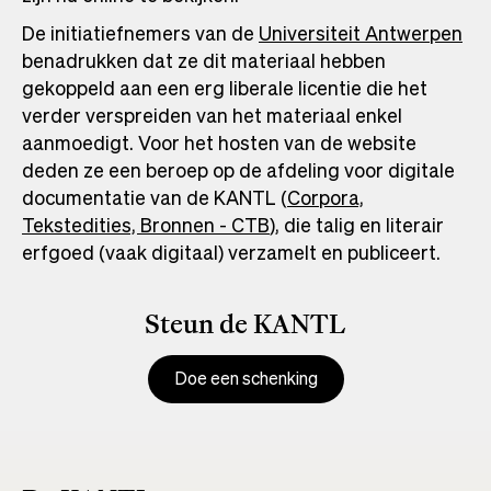
De initiatiefnemers van de
Universiteit Antwerpen
benadrukken dat ze dit materiaal hebben
gekoppeld aan een erg liberale licentie die het
verder verspreiden van het materiaal enkel
aanmoedigt. Voor het hosten van de website
deden ze een beroep op de afdeling voor digitale
documentatie van de KANTL (
Corpora,
Tekstedities, Bronnen - CTB
Opens
), die talig en literair
erfgoed (vaak digitaal) verzamelt en publiceert.
in
a
new
Steun de KANTL
tab
Doe een schenking