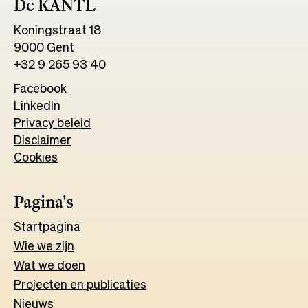
De KANTL
Koningstraat 18
9000 Gent
+32 9 265 93 40
Facebook
Opens
LinkedIn
Opens
in
Privacy beleid
in
a
Disclaimer
a
new
Cookies
new
tab
tab
Pagina's
Start
pagina
Wie we zijn
Wat w
e
d
o
e
n
Projecten en publicaties
Nieuws