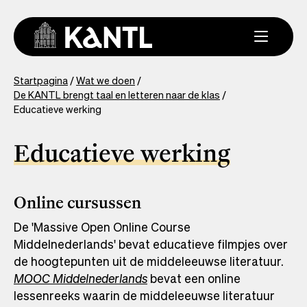
Overslaan
en
naar
de
inhoud
You
Startpagina
Wat we doen
gaan
De KANTL brengt taal en letteren naar de klas
are
Educatieve werking
here
Educatieve werking
Online cursussen
De 'Massive Open Online Course
Middelnederlands' bevat educatieve filmpjes over
de hoogtepunten uit de middeleeuwse literatuur.
MOOC Middelnederlands
bevat een online
lessenreeks waarin de middeleeuwse literatuur