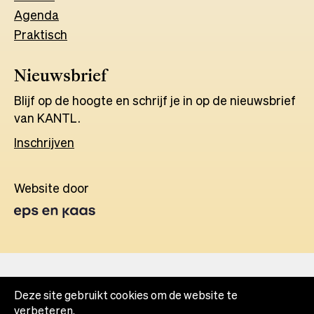
Agenda
Praktisch
Nieuwsbrief
Blijf op de hoogte en schrijf je in op de nieuwsbrief
van KANTL.
Inschrijven
Website door
Opens
in
a
new
tab
Deze site gebruikt cookies om de website te
verbeteren.