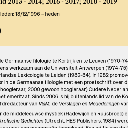
id 2013 - 2014; 2016 - 2017; 2018 - 2019
leden: 13/12/1996 – heden
 Germaanse filologie te Kortrijk en te Leuven (1970-74)
lgens werkzaam aan de Universiteit Antwerpen (1974-75
rlandse Lexicologie te Leiden (1982-84). In 1982 promov
tor in de Germaanse filologie met een proefschrift over 
92 hoogleraar, 2000 gewoon hoogleraar) Oudere Nederla
met emeritaat. Sinds 2006 is hij buitenlands lid van de K
ofdredacteur van
V&M
, de
Verslagen en Mededelingen
van
ver de middeleeuwse mystiek (Hadewijch en Ruusbroec) e
Strofische Gedichten
(Utrecht, HES Publishers, 1984) wer
incies voor een monografie toegekend. Een editie van de