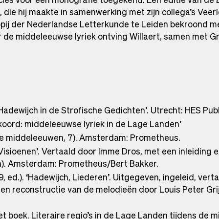
, die hij maakte in samenwerking met zijn collega’s Veer
ppij der Nederlandse Letterkunde te Leiden bekroond met
 de middeleeuwse lyriek ontving Willaert, samen met Gr
 Hadewijch in de Strofische Gedichten’. Utrecht: HES Publ
akkoord: middeleeuwse lyriek in de Lage Landen’
n de middeleeuwen, 7). Amsterdam: Prometheus.
, Visioenen’. Vertaald door Imme Dros, met een inleiding 
en). Amsterdam: Prometheus/Bert Bakker.
9, ed.). ‘Hadewijch, Liederen’. Uitgegeven, ingeleid, vert
een reconstructie van de melodieën door Louis Peter Gri
het boek. Literaire regio’s in de Lage Landen tijdens de