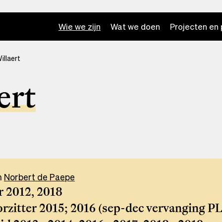
Wie we zijn
Wat we doen
Projecten en 
illaert
ert
n
Norbert de Paepe
r 2012, 2018
zitter 2015; 2016 (sep-dec vervanging PL