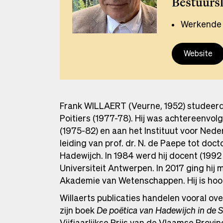
Bestuursl
Werkende 
Website
Frank WILLAERT (Veurne, 1952) studeerde
Poitiers (1977-78). Hij was achtereenvo
(1975-82) en aan het Instituut voor Nede
leiding van prof. dr. N. de Paepe tot doc
Hadewijch. In 1984 werd hij docent (19
Universiteit Antwerpen. In 2017 ging hij 
Akademie van Wetenschappen. Hij is ho
Willaerts publicaties handelen vooral o
zijn boek
De poëtica van Hadewijch in de 
Vijfjaarlijkse Prijs van de Vlaamse Prov