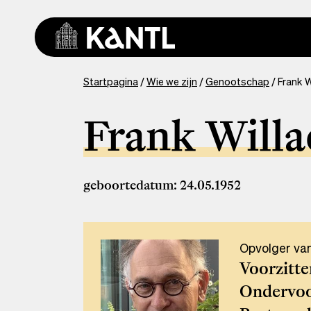
Overslaan
en
naar
de
inhoud
You
Startpagina
Wie we zijn
Genootschap
Frank W
gaan
are
here
Frank Willa
geboortedatum
24.05.1952
Opvolger va
Voorzitte
Ondervoor