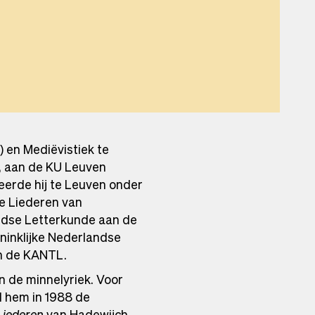
 en Mediëvistiek te
), aan de KU Leuven
eerde hij te Leuven onder
de Liederen van
ndse Letterkunde aan de
oninklijke Nederlandse
 de KANTL.
n de minnelyriek. Voor
d hem in 1988 de
Liederen
van Hadewijch