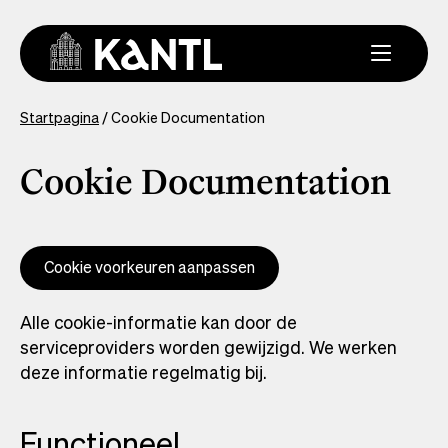
Overslaan
en
naar
de
inhoud
You
Startpagina
Cookie Documentation
gaan
are
here
Cookie Documentation
Cookie voorkeuren aanpassen
Alle cookie-informatie kan door de
serviceproviders worden gewijzigd. We werken
deze informatie regelmatig bij.
Functioneel