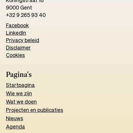
9000 Gent
+32 9 265 93 40
Facebook
Opens
LinkedIn
Opens
in
Privacy beleid
in
a
Disclaimer
a
new
Cookies
new
tab
tab
Pagina's
Start
pagina
Wie we zijn
Wat w
e
d
o
e
n
Projecten en publicaties
Nieuws
Agenda