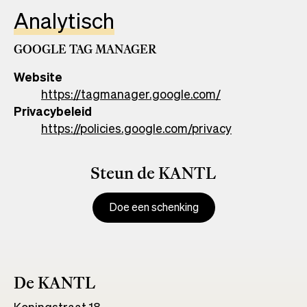
Analytisch
GOOGLE TAG MANAGER
Website
https://tagmanager.google.com/
Opens
Privacybeleid
in
https://policies.google.com/privacy
a
Opens
new
in
tab
a
Steun de KANTL
new
tab
Doe een schenking
De KANTL
Koningstraat 18