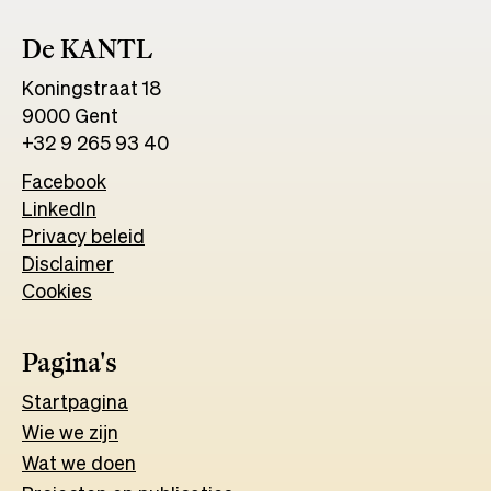
De KANTL
Koningstraat 18
9000 Gent
+32 9 265 93 40
Facebook
Opens
LinkedIn
Opens
in
Privacy beleid
in
a
Disclaimer
a
new
Cookies
new
tab
tab
Pagina's
Start
pagina
Wie we zijn
Wat w
e
d
o
e
n