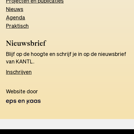
Projecten en publicaties
Nieuws
Agenda
Praktisch
Nieuwsbrief
Blijf op de hoogte en schrijf je in op de nieuwsbrief
van KANTL.
Inschrijven
Website door
Opens
in
a
new
tab