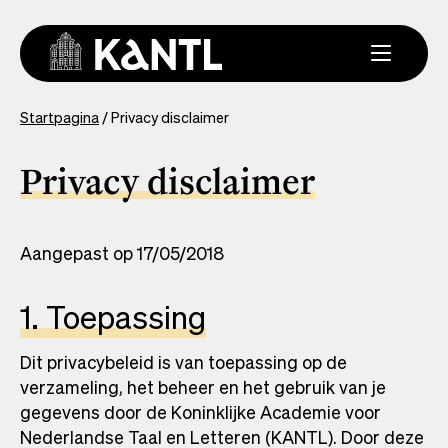
Overslaan
en
naar
de
inhoud
You
Startpagina
Privacy disclaimer
gaan
are
here
Privacy disclaimer
Aangepast op 17/05/2018
1. Toepassing
Dit privacybeleid is van toepassing op de
verzameling, het beheer en het gebruik van je
gegevens door de Koninklijke Academie voor
Nederlandse Taal en Letteren (KANTL). Door deze