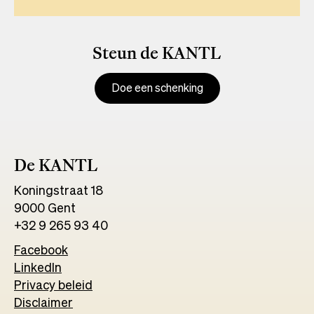
Steun de KANTL
Doe een schenking
De KANTL
Koningstraat 18
9000 Gent
+32 9 265 93 40
Facebook
Opens
LinkedIn
Opens
in
Privacy beleid
in
a
Disclaimer
a
new