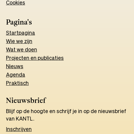
Cookies
new
tab
tab
Pagina's
Start
pagina
Wie we zijn
Wat w
e
d
o
e
n
Projecten en publicaties
Nieuws
Agenda
Praktisch
Nieuwsbrief
Blijf op de hoogte en schrijf je in op de nieuwsbrief
van KANTL.
Inschrijven