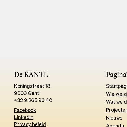
De KANTL
Pagina
Koningstraat 18
Start
pag
9000 Gent
Wie we zi
+32 9 265 93 40
Wat w
e
d
Projecten
Facebook
Opens
LinkedIn
Opens
in
Nieuws
Privacy beleid
in
a
Agenda