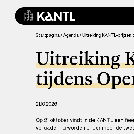
Overslaan
en
naar
de
inhoud
You
Startpagina
Agenda
Uitreiking KANTL-prijzen
gaan
are
here
Uitreiking
tijdens Op
21.10.2026
Op 21 oktober vindt in de KANTL een fees
vergadering worden onder meer de twee 