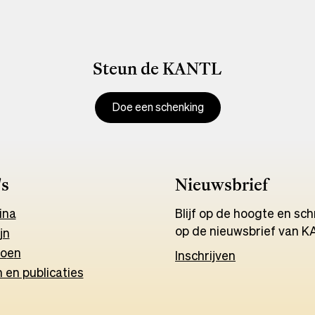
Steun de KANTL
Doe een schenking
's
Nieuwsbrief
ina
Blijf op de hoogte en schri
op de nieuwsbrief van K
jn
o
e
n
Inschrijven
 en publicaties