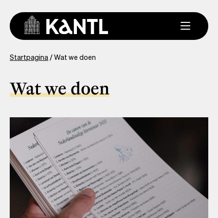
Overslaan
en
naar
de
inhoud
You
Startpagina
Wat we doen
gaan
are
here
Wat we doen