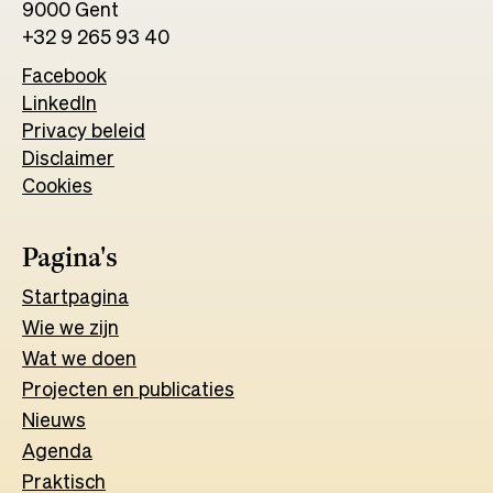
9000 Gent
+32 9 265 93 40
Facebook
Opens
LinkedIn
Opens
in
Privacy beleid
in
a
Disclaimer
a
new
Cookies
new
tab
tab
Pagina's
Start
pagina
Wie we zijn
Wat w
e
d
o
e
n
Projecten en publicaties
Nieuws
Agenda
Praktisch