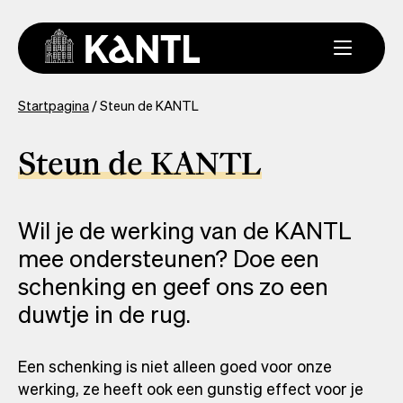
Overslaan
en
naar
de
inhoud
You
Startpagina
Steun de KANTL
gaan
are
here
Steun de KANTL
Wil je de werking van de KANTL
mee ondersteunen? Doe een
schenking en geef ons zo een
duwtje in de rug.
Een schenking is niet alleen goed voor onze
werking, ze heeft ook een gunstig effect voor je