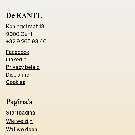
De KANTL
Koningstraat 18
9000 Gent
+32 9 265 93 40
Facebook
Opens
LinkedIn
Opens
in
Privacy beleid
in
a
Disclaimer
a
new
Cookies
new
tab
tab
Pagina's
Start
pagina
Wie we zijn
Wat w
e
d
o
e
n