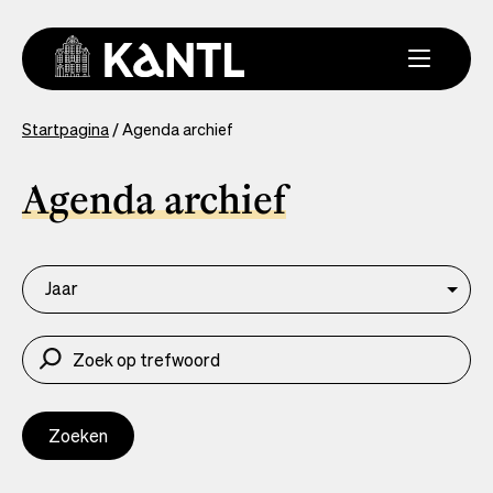
Overslaan
en
naar
de
inhoud
You
Startpagina
Agenda archief
gaan
are
here
Agenda archief
Jaar
Zoeken