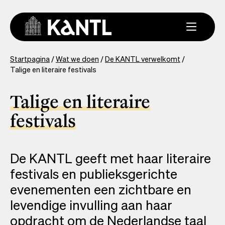
Overslaan
en
naar
de
inhoud
You
Startpagina
Wat we doen
De KANTL verwelkomt
gaan
Talige en literaire festivals
are
here
Talige en literaire
festivals
De KANTL geeft met haar literaire
festivals en publieksgerichte
evenementen een zichtbare en
levendige invulling aan haar
opdracht om de Nederlandse taal