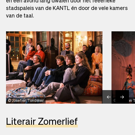
en een avond lang dwalen door het feeërieke
stadspaleis van de KANTL én door de vele kamers
van de taal.
Josefien Tondeleir
Josefien 
Literair Zomerlief