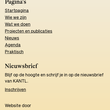
Pagina's
Start
pagina
Wie we zijn
Wat w
e
d
o
e
n
Projecten en publicaties
Nieuws
Agenda
Praktisch
Nieuwsbrief
Blijf op de hoogte en schrijf je in op de nieuwsbrief
van KANTL.
Inschrijven
Website door
Opens