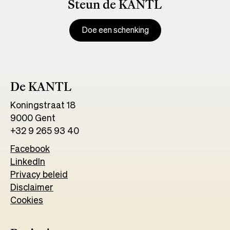
Steun de KANTL
Doe een schenking
De KANTL
Koningstraat 18
9000 Gent
+32 9 265 93 40
Facebook
Opens
LinkedIn
Opens
in
Privacy beleid
in
a
Disclaimer
a
new
Cookies
new
tab
tab