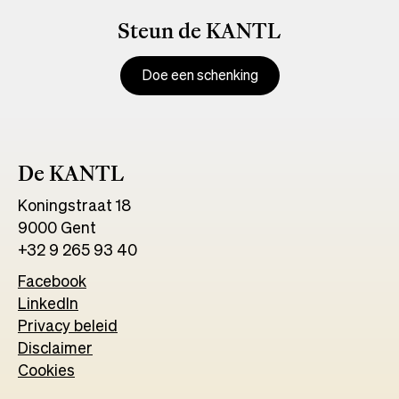
Steun de KANTL
Doe een schenking
De KANTL
Koningstraat 18
9000 Gent
+32 9 265 93 40
Facebook
Opens
LinkedIn
Opens
in
Privacy beleid
in
a
Disclaimer
a
new
Cookies
new
tab
tab