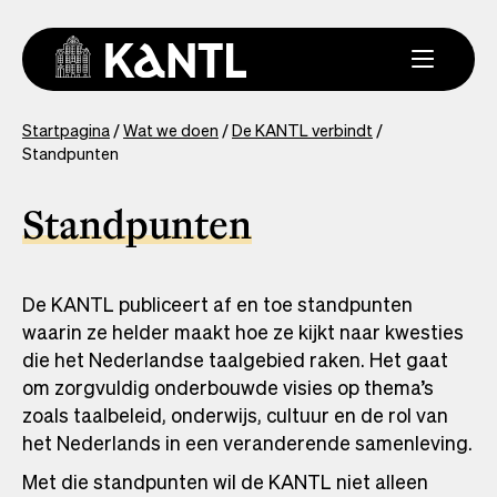
Overslaan
en
naar
de
inhoud
You
Startpagina
Wat we doen
De KANTL verbindt
gaan
Standpunten
are
here
Standpunten
De KANTL publiceert af en toe standpunten
waarin ze helder maakt hoe ze kijkt naar kwesties
die het Nederlandse taalgebied raken. Het gaat
om zorgvuldig onderbouwde visies op thema’s
zoals taalbeleid, onderwijs, cultuur en de rol van
het Nederlands in een veranderende samenleving.
Met die standpunten wil de KANTL niet alleen