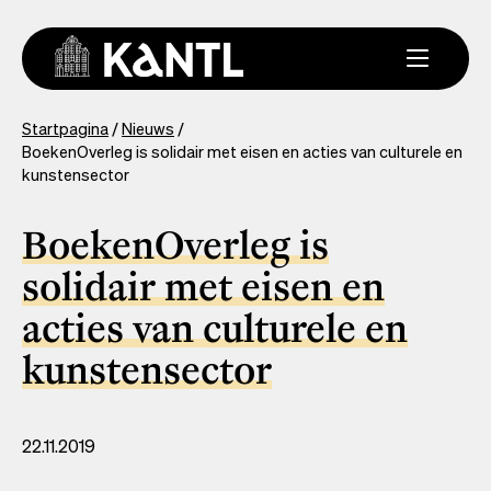
Overslaan
en
naar
de
inhoud
You
Startpagina
Nieuws
gaan
BoekenOverleg is solidair met eisen en acties van culturele en
are
kunstensector
here
BoekenOverleg is
solidair met eisen en
acties van culturele en
kunstensector
22.11.2019