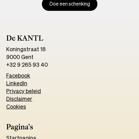
Doe een schenking
De KANTL
Koningstraat 18
9000 Gent
+32 9 265 93 40
Facebook
Opens
LinkedIn
Opens
in
Privacy beleid
in
a
Disclaimer
a
new
Cookies
new
tab
tab
Pagina's
Start
pagina