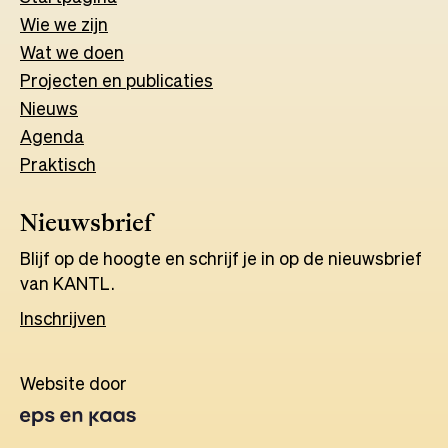
Wie we zijn
Wat w
e
d
o
e
n
Projecten en publicaties
Nieuws
Agenda
Praktisch
Nieuwsbrief
Blijf op de hoogte en schrijf je in op de nieuwsbrief
van KANTL.
Inschrijven
Website door
Opens
in
a