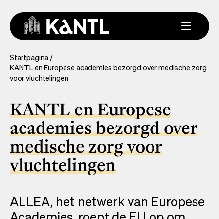
Overslaan
en
naar
de
inhoud
You
Startpagina
gaan
KANTL en Europese academies bezorgd over medische zorg
are
voor vluchtelingen
here
KANTL en Europese
academies bezorgd over
medische zorg voor
vluchtelingen
ALLEA, het netwerk van Europese
Academies, roept de EU op om