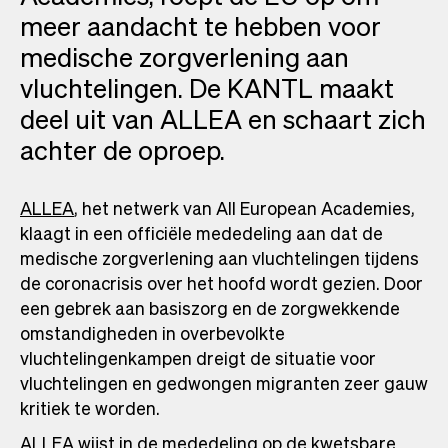
meer aandacht te hebben voor
medische zorgverlening aan
vluchtelingen. De KANTL maakt
deel uit van ALLEA en schaart zich
achter de oproep.
ALLEA
Opens
, het netwerk van All European Academies,
klaagt in een officiële mededeling aan dat de
in
medische zorgverlening aan vluchtelingen tijdens
a
de coronacrisis over het hoofd wordt gezien. Door
new
een gebrek aan basiszorg en de zorgwekkende
tab
omstandigheden in overbevolkte
vluchtelingenkampen dreigt de situatie voor
vluchtelingen en gedwongen migranten zeer gauw
kritiek te worden.
ALLEA wijst in de mededeling op de kwetsbare