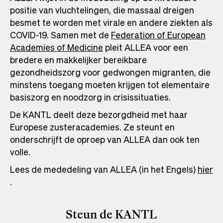
positie van vluchtelingen, die massaal dreigen
besmet te worden met virale en andere ziekten als
COVID-19. Samen met de
Federation of European
Academies of Medicine
Opens
pleit ALLEA voor een
bredere en makkelijker bereikbare
in
gezondheidszorg voor gedwongen migranten, die
a
minstens toegang moeten krijgen tot elementaire
new
basiszorg en noodzorg in crisissituaties.
tab
De KANTL deelt deze bezorgdheid met haar
Europese zusteracademies. Ze steunt en
onderschrijft de oproep van ALLEA dan ook ten
volle.
Lees de mededeling van ALLEA (in het Engels)
hier
Opens
.
in
a
Steun de KANTL
new