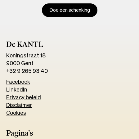
tab
Doe een schenking
De KANTL
Koningstraat 18
9000 Gent
+32 9 265 93 40
Facebook
Opens
LinkedIn
Opens
in
Privacy beleid
in
a
Disclaimer
a
new
Cookies
new
tab
tab
Pagina's