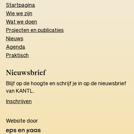
Start
pagina
Wie we zijn
Wat w
e
d
o
e
n
Projecten en publicaties
Nieuws
Agenda
Praktisch
Nieuwsbrief
Blijf op de hoogte en schrijf je in op de nieuwsbrief
van KANTL.
Inschrijven
Website door
Opens
in