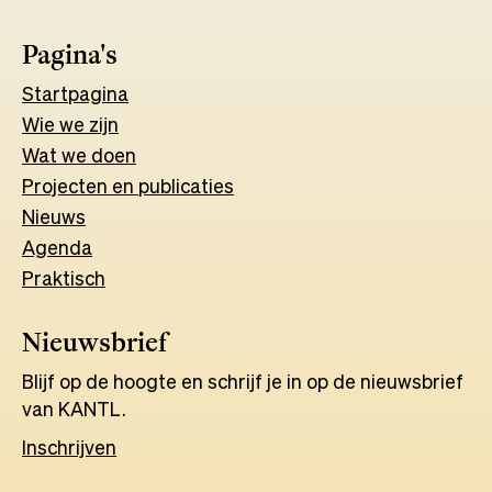
tab
Pagina's
Start
pagina
Wie we zijn
Wat w
e
d
o
e
n
Projecten en publicaties
Nieuws
Agenda
Praktisch
Nieuwsbrief
Blijf op de hoogte en schrijf je in op de nieuwsbrief
van KANTL.
Inschrijven