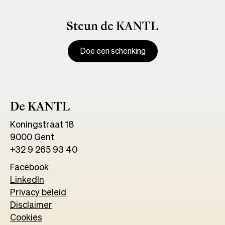
Steun de KANTL
Doe een schenking
De KANTL
Koningstraat 18
9000 Gent
+32 9 265 93 40
Facebook
Opens
LinkedIn
Opens
in
Privacy beleid
in
a
Disclaimer
a
new
Cookies
new
tab