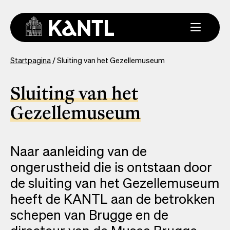
Overslaan
en
naar
de
inhoud
You
Startpagina
Sluiting van het Gezellemuseum
gaan
are
here
Sluiting van het
Gezellemuseum
Naar aanleiding van de
ongerustheid die is ontstaan door
de sluiting van het Gezellemuseum
heeft de KANTL aan de betrokken
schepen van Brugge en de