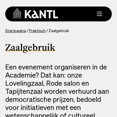
Overslaan
en
naar
de
inhoud
You
Startpagina
Praktisch
Zaalgebruik
gaan
are
here
Zaalgebruik
Een evenement organiseren in de
Academie? Dat kan: onze
Lovelingzaal, Rode salon en
Tapijtenzaal worden verhuurd aan
democratische prijzen, bedoeld
voor initiatieven met een
wetenschappelijk of cultureel