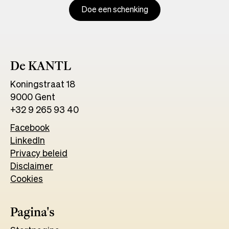
Doe een schenking
De KANTL
Koningstraat 18
9000 Gent
+32 9 265 93 40
Facebook
Opens
LinkedIn
Opens
in
Privacy beleid
in
a
Disclaimer
a
new
Cookies
new
tab
tab
Pagina's