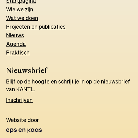
Start
pagina
Wie we zijn
Wat w
e
d
o
e
n
Projecten en publicaties
Nieuws
Agenda
Praktisch
Nieuwsbrief
Blijf op de hoogte en schrijf je in op de nieuwsbrief
van KANTL.
Inschrijven
Website door
Opens
in
a