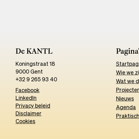
De KANTL
Pagina
Koningstraat 18
Start
pag
9000 Gent
Wie we zi
+32 9 265 93 40
Wat w
e
d
Projecten
Facebook
Opens
LinkedIn
Opens
in
Nieuws
Privacy beleid
in
a
Agenda
Disclaimer
a
new
Praktisc
Cookies
new
tab
tab