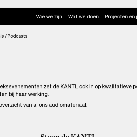
Wie we zijn
Wat we doen
Projecten en 
is
Podcasts
lieksevenementen zet de KANTL ook in op kwalitatieve 
ten bij haar werking.
overzicht van al ons audiomateriaal.
Steun de KANTL