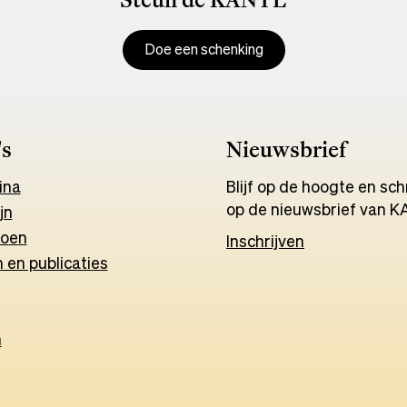
Doe een schenking
's
Nieuwsbrief
ina
Blijf op de hoogte en schri
op de nieuwsbrief van K
jn
o
e
n
Inschrijven
 en publicaties
h