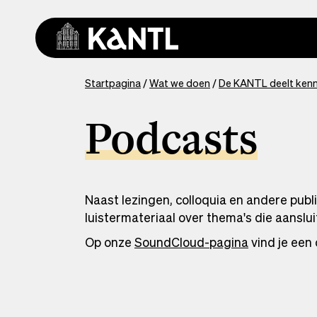
Overslaan
en
naar
de
inhoud
You
Startpagina
Wat we doen
De KANTL deelt kenn
gaan
are
here
Podcasts
Naast lezingen, colloquia en andere pub
luistermateriaal over thema's die aanslui
Op onze
SoundCloud-pagina
vind je een 