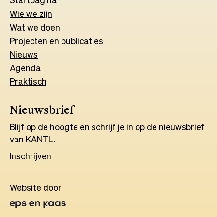
Wie we zijn
Wat w
e
d
o
e
n
Projecten en publicaties
Nieuws
Agenda
Praktisch
Nieuwsbrief
Blijf op de hoogte en schrijf je in op de nieuwsbrief
van KANTL.
Inschrijven
Website door
Opens
in
a