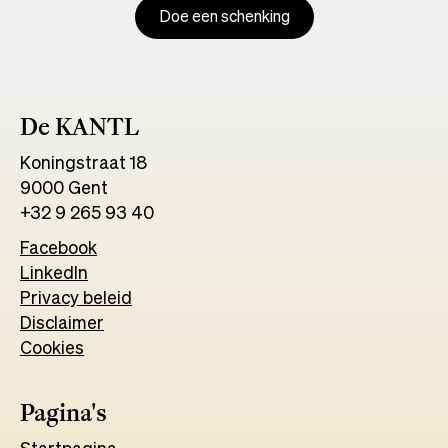
Doe een schenking
De KANTL
Koningstraat 18
9000 Gent
+32 9 265 93 40
Facebook
Opens
LinkedIn
Opens
in
Privacy beleid
in
a
Disclaimer
a
new
Cookies
new
tab
tab
Pagina's
Start
pagina