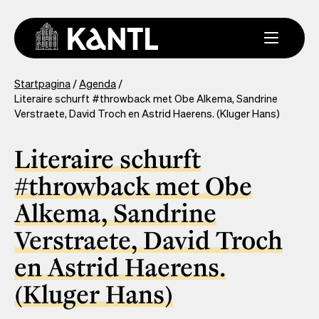
Overslaan
en
naar
de
inhoud
You
Startpagina
Agenda
gaan
Literaire schurft #throwback met Obe Alkema, Sandrine
are
Verstraete, David Troch en Astrid Haerens. (Kluger Hans)
here
Literaire schurft
#throwback met Obe
Alkema, Sandrine
Verstraete, David Troch
en Astrid Haerens.
(Kluger Hans)