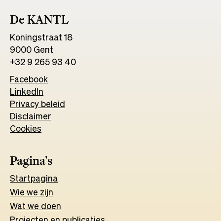
De KANTL
Koningstraat 18
9000 Gent
+32 9 265 93 40
Facebook
Opens
LinkedIn
Opens
in
Privacy beleid
in
a
Disclaimer
a
new
Cookies
new
tab
tab
Pagina's
Start
pagina
Wie we zijn
Wat w
e
d
o
e
n
Projecten en publicaties