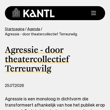
Overslaan
en
naar
de
inhoud
You
Startpagina
Agenda
gaan
Agressie - door theatercollectief Terreurwilg
are
here
Agressie - door
theatercollectief
Terreurwilg
25.07.2026
Agressie is een monoloog in dichtvorm die
transformeert afhankelijk van hoe het publiek erop