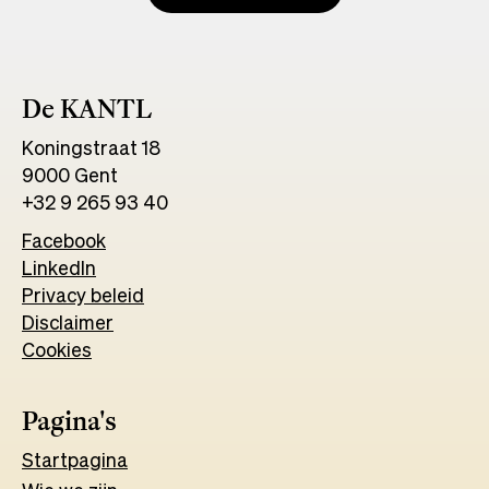
De KANTL
Koningstraat 18
9000 Gent
+32 9 265 93 40
Facebook
Opens
LinkedIn
Opens
in
Privacy beleid
in
a
Disclaimer
a
new
Cookies
new
tab
tab
Pagina's
Start
pagina