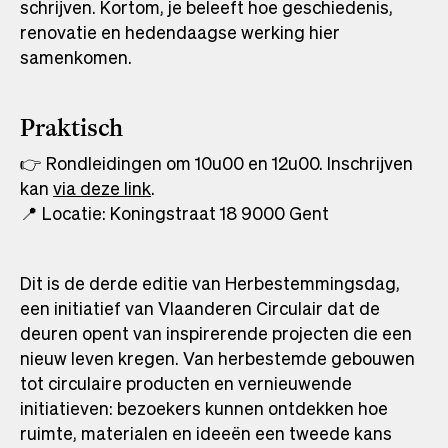
schrijven. Kortom, je beleeft hoe geschiedenis,
renovatie en hedendaagse werking hier
samenkomen.
Praktisch
👉 Rondleidingen om 10u00 en 12u00. Inschrijven
kan
via deze link
Opens
.
📍 Locatie: Koningstraat 18 9000 Gent
in
a
new
Dit is de derde editie van Herbestemmingsdag,
tab
een initiatief van Vlaanderen Circulair dat de
deuren opent van inspirerende projecten die een
nieuw leven kregen. Van herbestemde gebouwen
tot circulaire producten en vernieuwende
initiatieven: bezoekers kunnen ontdekken hoe
ruimte, materialen en ideeën een tweede kans