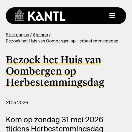
Overslaan
en
naar
de
inhoud
You
Startpagina
Agenda
gaan
Bezoek het Huis van Oombergen op Herbestemmingsdag
are
here
Bezoek het Huis van
Oombergen op
Herbestemmingsdag
31.05.2026
Kom op zondag 31 mei 2026
tijdens Herbestemmingsdag