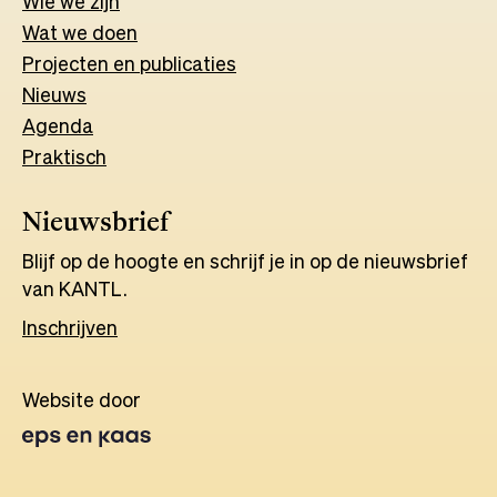
Wie we zijn
Wat w
e
d
o
e
n
Projecten en publicaties
Nieuws
Agenda
Praktisch
Nieuwsbrief
Blijf op de hoogte en schrijf je in op de nieuwsbrief
van KANTL.
Inschrijven
Website door
Opens
in
a
new