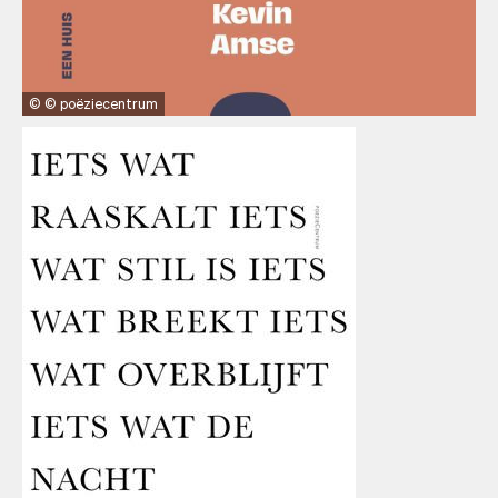
© poëziecentrum