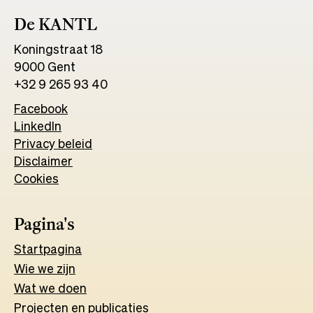
De KANTL
Koningstraat 18
9000 Gent
+32 9 265 93 40
Facebook
Opens
LinkedIn
Opens
in
Privacy beleid
in
a
Disclaimer
a
new
Cookies
new
tab
tab
Pagina's
Start
pagina
Wie we zijn
Wat w
e
d
o
e
n
Projecten en publicaties