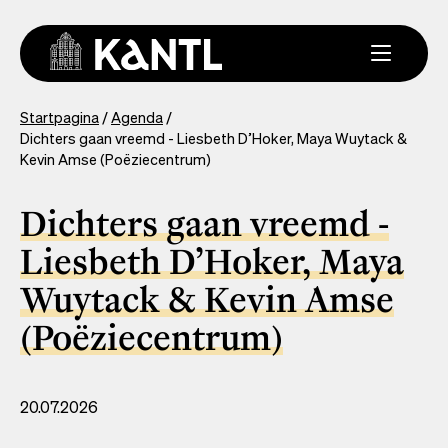
Overslaan
en
naar
de
inhoud
You
Startpagina
Agenda
gaan
Dichters gaan vreemd - Liesbeth D’Hoker, Maya Wuytack &
are
Kevin Amse (Poëziecentrum)
here
Dichters gaan vreemd -
Liesbeth D’Hoker, Maya
Wuytack & Kevin Amse
(Poëziecentrum)
20.07.2026