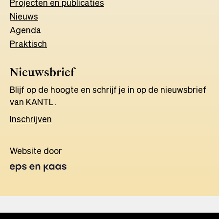
Projecten en publicaties
Nieuws
Agenda
Praktisch
Nieuwsbrief
Blijf op de hoogte en schrijf je in op de nieuwsbrief
van KANTL.
Inschrijven
Website door
Opens
in
a
new
tab