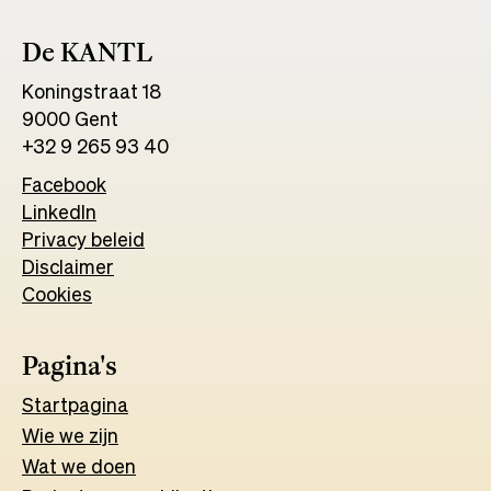
De KANTL
Koningstraat 18
9000 Gent
+32 9 265 93 40
Facebook
Opens
LinkedIn
Opens
in
Privacy beleid
in
a
Disclaimer
a
new
Cookies
new
tab
tab
Pagina's
Start
pagina
Wie we zijn
Wat w
e
d
o
e
n