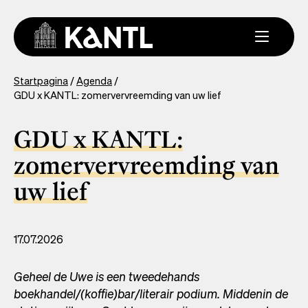
Overslaan
en
naar
de
inhoud
You
Startpagina
Agenda
gaan
GDU x KANTL: zomervervreemding van uw lief
are
here
GDU x KANTL:
zomervervreemding van
uw lief
17.07.2026
Geheel de Uwe is een tweedehands
boekhandel/(koffie)bar/literair podium. Middenin de