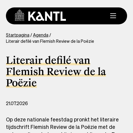
Overslaan
en
naar
de
inhoud
You
Startpagina
Agenda
gaan
Literair defilé van Flemish Review de la Poëzie
are
here
Literair defilé van
Flemish Review de la
Poëzie
21.07.2026
Op deze nationale feestdag pronkt het literaire
tijdschrift Flemish Review de la Poëzie met de