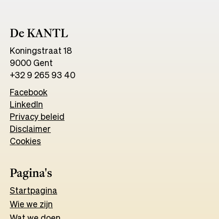
De KANTL
Koningstraat 18
9000 Gent
+32 9 265 93 40
Facebook
Opens
LinkedIn
Opens
in
Privacy beleid
in
a
Disclaimer
a
new
Cookies
new
tab
tab
Pagina's
Start
pagina
Wie we zijn
Wat w
e
d
o
e
n