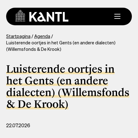
Overslaan
en
naar
de
inhoud
You
Startpagina
Agenda
gaan
Luisterende oortjes in het Gents (en andere dialecten)
are
(Willemsfonds & De Krook)
here
Luisterende oortjes in
het Gents (en andere
dialecten) (Willemsfonds
& De Krook)
22.07.2026