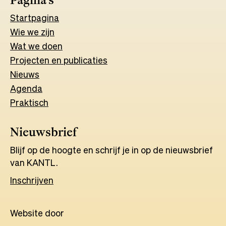
Start
pagina
Wie we zijn
Wat w
e
d
o
e
n
Projecten en publicaties
Nieuws
Agenda
Praktisch
Nieuwsbrief
Blijf op de hoogte en schrijf je in op de nieuwsbrief
van KANTL.
Inschrijven
Website door
Opens
in