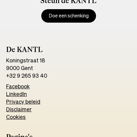
Steun de KANTL
Doe een schenking
De KANTL
Koningstraat 18
9000 Gent
+32 9 265 93 40
Facebook
Opens
LinkedIn
Opens
in
Privacy beleid
in
a
Disclaimer
a
new
Cookies
new
tab
tab
Pagina's