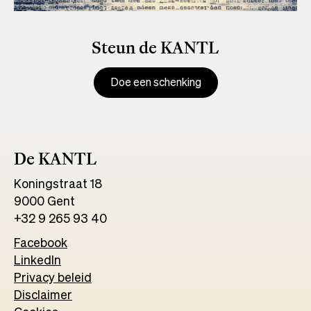
Steun de KANTL
Doe een schenking
De KANTL
Koningstraat 18
9000 Gent
+32 9 265 93 40
Facebook
Opens
LinkedIn
Opens
in
Privacy beleid
in
a
Disclaimer
a
new