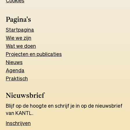
Cookies
new
tab
tab
Pagina's
Start
pagina
Wie we zijn
Wat w
e
d
o
e
n
Projecten en publicaties
Nieuws
Agenda
Praktisch
Nieuwsbrief
Blijf op de hoogte en schrijf je in op de nieuwsbrief
van KANTL.
Inschrijven