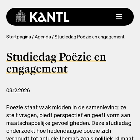
Overslaan
en
naar
de
inhoud
You
Startpagina
Agenda
Studiedag Poëzie en engagement
gaan
are
here
Studiedag Poëzie en
engagement
03.12.2026
Poëzie staat vaak midden in de samenleving: ze
stelt vragen, biedt perspectief en geeft vorm aan
maatschappelijke gevoeligheden. Deze studiedag
onderzoekt hoe hedendaagse poëzie zich
verhoudt tot actuele thema’s zoals politiek, klimaat