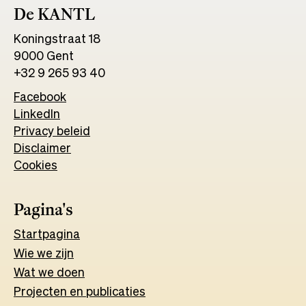
De KANTL
Koningstraat 18
9000 Gent
+32 9 265 93 40
Facebook
Opens
LinkedIn
Opens
in
Privacy beleid
in
a
Disclaimer
a
new
Cookies
new
tab
tab
Pagina's
Start
pagina
Wie we zijn
Wat w
e
d
o
e
n
Projecten en publicaties