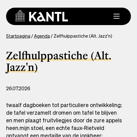
Overslaan
en
naar
de
inhoud
You
Startpagina
Agenda
Zelfhulppastiche (Alt. Jazz'n)
gaan
are
here
Zelfhulppastiche (Alt.
Jazz'n)
26.07.2026
twaalf dagboeken tot particuliere ontwikkeling;
de tafel verzamelt dromen om tafel te blijven
en men plaagt fruitvliegjes door de zure appels
heen.mijn stoel, een echte faux-Rietveld
ontvangt een medaille van de jonkheer;