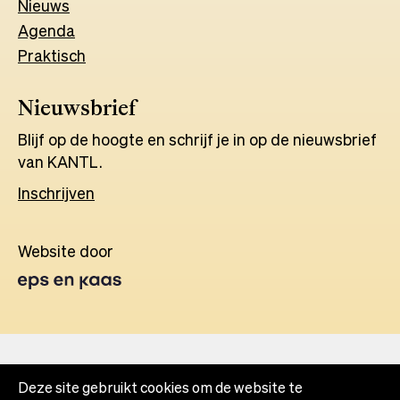
Nieuws
Agenda
Praktisch
Nieuwsbrief
Blijf op de hoogte en schrijf je in op de nieuwsbrief
van KANTL.
Inschrijven
Website door
Opens
in
a
new
tab
Deze site gebruikt cookies om de website te