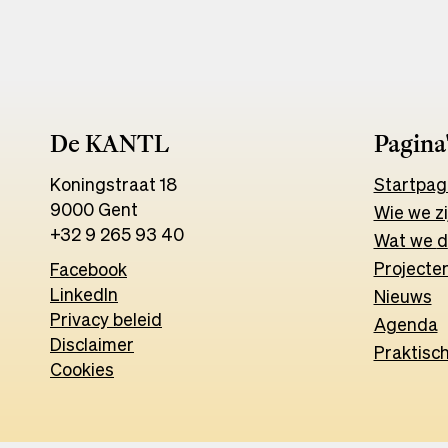
De KANTL
Pagina
Koningstraat 18
Start
pag
9000 Gent
Wie we zi
+32 9 265 93 40
Wat w
e
d
Projecten
Facebook
Opens
LinkedIn
Opens
in
Nieuws
Privacy beleid
in
a
Agenda
Disclaimer
a
new
Praktisc
Cookies
new
tab
tab