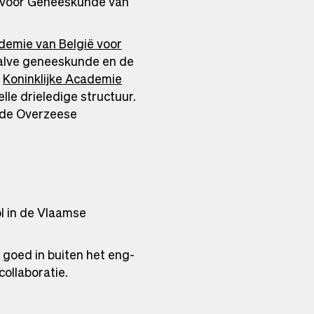
e voor Geneeskunde van
demie van België voor
halve geneeskunde en de
e
Koninklijke Academie
le drieledige structuur.
r de Overzeese
l in de Vlaamse
l goed in buiten het eng-
collaboratie.