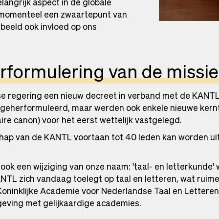
angrijk aspect in de globale
 momenteel een zwaartepunt van
rbeeld ook invloed op ons
formulering van de missie
se regering een nieuw decreet in verband met de KANTL
 geherformuleerd, maar werden ook enkele nieuwe kern
ire canon) voor het eerst wettelijk vastgelegd.
chap van de KANTL voortaan tot 40 leden kan worden uit
e ook een wijziging van onze naam: 'taal- en letterkunde'
ANTL zich vandaag toelegt op taal en letteren, wat ruime
Koninklijke Academie voor Nederlandse Taal en Lettere
geving met gelijkaardige academies.