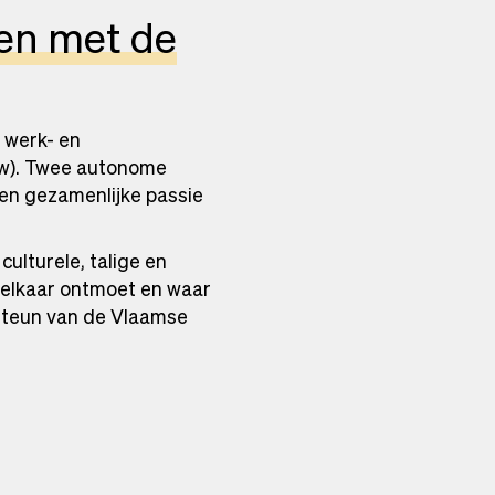
en met de
 werk- en
zw). Twee autonome
een gezamenlijke passie
lturele, talige en
r elkaar ontmoet en waar
t steun van de Vlaamse