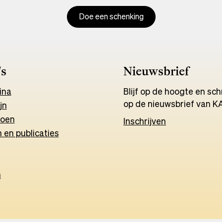
Doe een schenking
's
Nieuwsbrief
ina
Blijf op de hoogte en schri
op de nieuwsbrief van K
jn
o
e
n
Inschrijven
 en publicaties
h