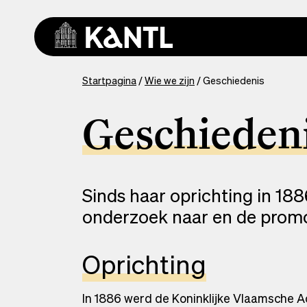
Overslaan
en
naar
de
inhoud
You
Startpagina
Wie we zijn
Geschiedenis
gaan
are
here
Geschieden
Sinds haar oprichting in 188
onderzoek naar en de promot
Oprichting
In 1886 werd de Koninklijke Vlaamsche A