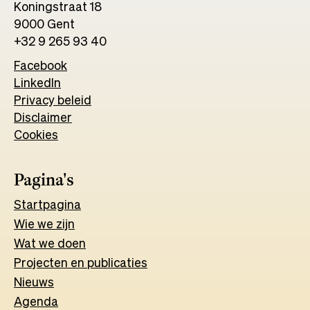
Koningstraat 18
9000 Gent
+32 9 265 93 40
Facebook
Opens
LinkedIn
Opens
in
Privacy beleid
in
a
Disclaimer
a
new
Cookies
new
tab
tab
Pagina's
Start
pagina
Wie we zijn
Wat w
e
d
o
e
n
Projecten en publicaties
Nieuws
Agenda