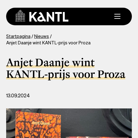
Overslaan
en
naar
de
inhoud
You
Startpagina
Nieuws
gaan
Anjet Daanje wint KANTL-prijs voor Proza
are
here
Anjet Daanje wint
KANTL-prijs voor Proza
13.09.2024