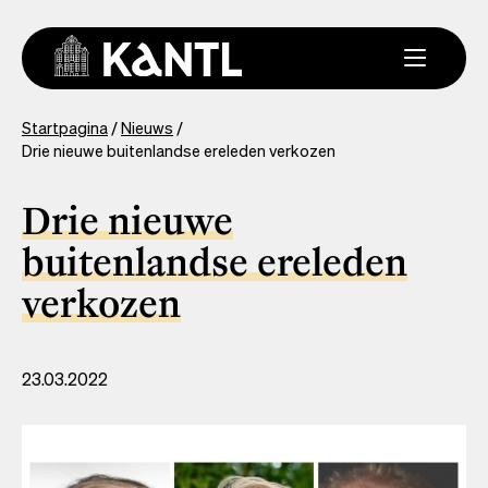
Overslaan
en
naar
de
inhoud
You
Startpagina
Nieuws
gaan
Drie nieuwe buitenlandse ereleden verkozen
are
here
Drie nieuwe
buitenlandse ereleden
verkozen
23.03.2022