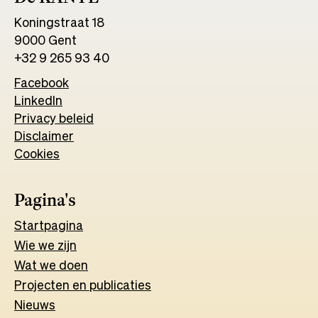
Koningstraat 18
9000 Gent
+32 9 265 93 40
Facebook
Opens
LinkedIn
Opens
in
Privacy beleid
in
a
Disclaimer
a
new
Cookies
new
tab
tab
Pagina's
Start
pagina
Wie we zijn
Wat w
e
d
o
e
n
Projecten en publicaties
Nieuws