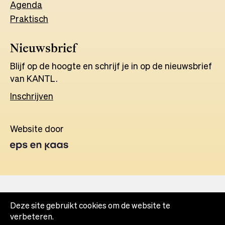
Agenda
Praktisch
Nieuwsbrief
Blijf op de hoogte en schrijf je in op de nieuwsbrief
van KANTL.
Inschrijven
Website door
Opens
in
a
new
tab
Deze site gebruikt cookies om de website te
verbeteren.