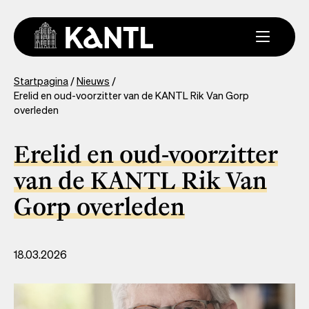
Overslaan
en
naar
de
inhoud
You
Startpagina
Nieuws
gaan
Erelid en oud-voorzitter van de KANTL Rik Van Gorp
are
overleden
here
Erelid en oud-voorzitter
van de KANTL Rik Van
Gorp overleden
18.03.2026