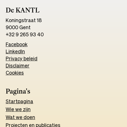
De KANTL
Koningstraat 18
9000 Gent
+32 9 265 93 40
Facebook
Opens
LinkedIn
Opens
in
Privacy beleid
in
a
Disclaimer
a
new
Cookies
new
tab
tab
Pagina's
Start
pagina
Wie we zijn
Wat w
e
d
o
e
n
Projecten en publicaties