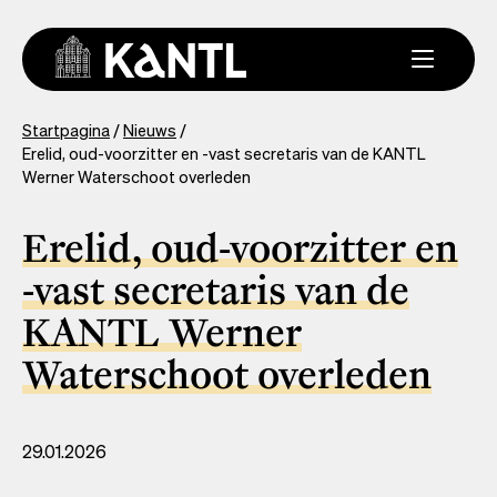
Overslaan
en
naar
de
inhoud
You
Startpagina
Nieuws
gaan
Erelid, oud-voorzitter en -vast secretaris van de KANTL
are
Werner Waterschoot overleden
here
Erelid, oud-voorzitter en
-vast secretaris van de
KANTL Werner
Waterschoot overleden
29.01.2026