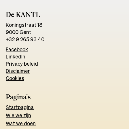
De KANTL
Koningstraat 18
9000 Gent
+32 9 265 93 40
Facebook
Opens
LinkedIn
Opens
in
Privacy beleid
in
a
Disclaimer
a
new
Cookies
new
tab
tab
Pagina's
Start
pagina
Wie we zijn
Wat w
e
d
o
e
n