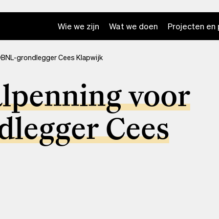
Wie we zijn
Wat we doen
Projecten en 
BNL-grondlegger Cees Klapwijk
penning voor
legger Cees