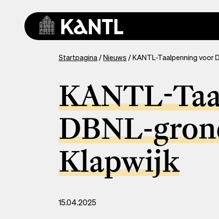
Overslaan
en
naar
de
inhoud
You
Startpagina
Nieuws
KANTL-Taalpenning voor D
gaan
are
here
KANTL-Taal
DBNL-grond
Klapwijk
15.04.2025