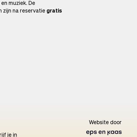
en muziek. De
 zijn na reservatie
gratis
Website door
Open
in
jf je in