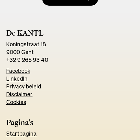
De KANTL
Koningstraat 18
9000 Gent
+32 9 265 93 40
Facebook
Opens
LinkedIn
Opens
in
Privacy beleid
in
a
Disclaimer
a
new
Cookies
new
tab
tab
Pagina's
Start
pagina