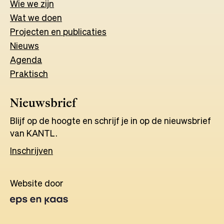
Wie we zijn
Wat w
e
d
o
e
n
Projecten en publicaties
Nieuws
Agenda
Praktisch
Nieuwsbrief
Blijf op de hoogte en schrijf je in op de nieuwsbrief
van KANTL.
Inschrijven
Website door
Opens
in
a
new