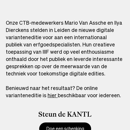
Onze CTB-medewerkers Mario Van Assche en Ilya
Dierckens stelden in Leiden de nieuwe digitale
varianteneditie voor aan een internationaal
publiek van erfgoedspecialisten. Hun creatieve
toepassing van IIIF werd op veel enthousiasme
onthaald door het publiek en leverde interessante
gesprekken op over de meerwaarde van de
techniek voor toekomstige digitale edities.
Benieuwd naar het resultaat? De online
varianteneditie is
hier
Opens
beschikbaar voor iedereen.
in
a
Steun de KANTL
new
tab
Doe een schenking