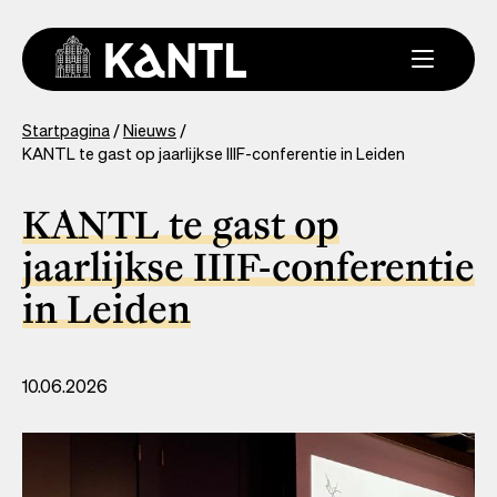
Overslaan
en
naar
de
inhoud
You
Startpagina
Nieuws
gaan
KANTL te gast op jaarlijkse IIIF-conferentie in Leiden
are
here
KANTL te gast op
jaarlijkse IIIF-conferentie
in Leiden
10.06.2026