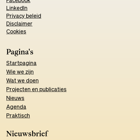
Facebook
Opens
LinkedIn
Opens
in
Privacy beleid
in
a
Disclaimer
a
new
Cookies
new
tab
tab
Pagina's
Start
pagina
Wie we zijn
Wat w
e
d
o
e
n
Projecten en publicaties
Nieuws
Agenda
Praktisch
Nieuwsbrief