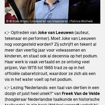
© Koen Broos / Universiteit van Vlaanderen / Patrice Winfield
👉 Optreden van
Joke van Leeuwen
(auteur,
tekenaar en performer). Moet Joke van Leeuwen
nog voorgesteld worden? Zij schrijft en tekent al
meer dan veertig jaar voor volwassenen en
kinderen, en staat ook al decennia op het podium.
Haar werk is vaak vertaald en ze ontving veel
prijzen, Van 1978 tot 1985 trad ze op in het
officiële cabaretcircuit, waardoor ze zich als een
vis in het water voelt op het podium.
👉 Lezing ‘Nederlands: een taal van dertien in een
dozijn of juist heel uniek?’ van
Freek Van de Velde
(hoogleraar Nederlandse taalkunde en historische
taalkunde). In zijn boek
Wat taal verraadt
vertelt hij