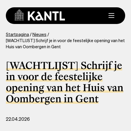
Overslaan
en
naar
de
inhoud
You
Startpagina
Nieuws
gaan
[WACHTLIJST] Schrijf je in voor de feestelijke opening van het
are
Huis van Oombergen in Gent
here
[WACHTLIJST] Schrijf je
in voor de feestelijke
opening van het Huis van
Oombergen in Gent
22.04.2026