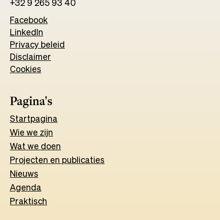
+32 9 265 93 40
Facebook
Opens
LinkedIn
Opens
in
Privacy beleid
in
a
Disclaimer
a
new
Cookies
new
tab
tab
Pagina's
Start
pagina
Wie we zijn
Wat w
e
d
o
e
n
Projecten en publicaties
Nieuws
Agenda
Praktisch