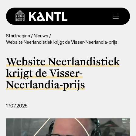
Overslaan
en
naar
de
inhoud
You
Startpagina
Nieuws
gaan
Website Neerlandistiek krijgt de Visser-Neerlandia-prijs
are
here
Website Neerlandistiek
krijgt de Visser-
Neerlandia-prijs
17.07.2025