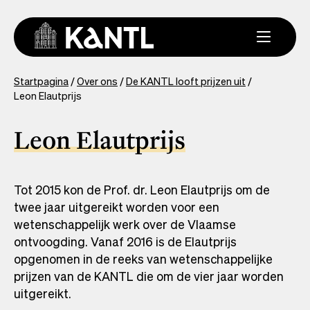
Overslaan
en
naar
de
inhoud
You
Startpagina
Over ons
De KANTL looft prijzen uit
gaan
Leon Elautprijs
are
here
Leon Elautprijs
Tot 2015 kon de Prof. dr. Leon Elautprijs om de
twee jaar uitgereikt worden voor een
wetenschappelijk werk over de Vlaamse
ontvoogding. Vanaf 2016 is de Elautprijs
opgenomen in de reeks van wetenschappelijke
prijzen van de KANTL die om de vier jaar worden
uitgereikt.