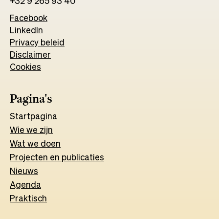
+32 9 265 93 40
Facebook
Opens
LinkedIn
Opens
in
Privacy beleid
in
a
Disclaimer
a
new
Cookies
new
tab
tab
Pagina's
Start
pagina
Wie we zijn
Wat w
e
d
o
e
n
Projecten en publicaties
Nieuws
Agenda
Praktisch