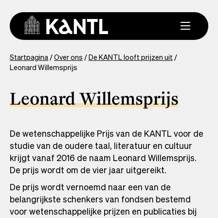
Overslaan
en
naar
de
inhoud
You
Startpagina
Over ons
De KANTL looft prijzen uit
gaan
Leonard Willemsprijs
are
here
Leonard Willemsprijs
De wetenschappelijke Prijs van de KANTL voor de
studie van de oudere taal, literatuur en cultuur
krijgt vanaf 2016 de naam Leonard Willemsprijs.
De prijs wordt om de vier jaar uitgereikt.
De prijs wordt vernoemd naar een van de
belangrijkste schenkers van fondsen bestemd
voor wetenschappelijke prijzen en publicaties bij