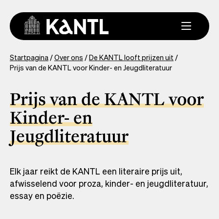
Overslaan
en
naar
de
inhoud
You
Startpagina
Over ons
De KANTL looft prijzen uit
gaan
Prijs van de KANTL voor Kinder- en Jeugdliteratuur
are
here
Prijs van de KANTL voor
Kinder- en
Jeugdliteratuur
Elk jaar reikt de KANTL een literaire prijs uit,
afwisselend voor proza, kinder- en jeugdliteratuur,
essay en poëzie.