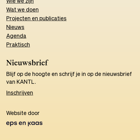
Wie we zijn
Wat w
e
d
o
e
n
Projecten en publicaties
Nieuws
Agenda
Praktisch
Nieuwsbrief
Blijf op de hoogte en schrijf je in op de nieuwsbrief
van KANTL.
Inschrijven
Website door
Opens
in
a
new