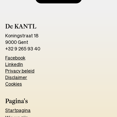
De KANTL
Koningstraat 18
9000 Gent
+32 9 265 93 40
Facebook
Opens
LinkedIn
Opens
in
Privacy beleid
in
a
Disclaimer
a
new
Cookies
new
tab
tab
Pagina's
Start
pagina