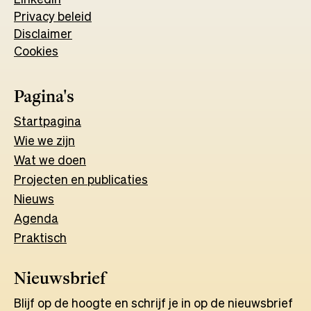
Privacy beleid
in
a
Disclaimer
a
new
Cookies
new
tab
tab
Pagina's
Start
pagina
Wie we zijn
Wat w
e
d
o
e
n
Projecten en publicaties
Nieuws
Agenda
Praktisch
Nieuwsbrief
Blijf op de hoogte en schrijf je in op de nieuwsbrief