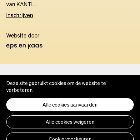
van KANTL.
Inschrijven
Website door
Opens
in
a
new
tab
Deze site gebruikt cookies om de website te
verbeteren.
Alle cookies aanvaarden
Alle cookies weigeren
Cookie voorkeuren