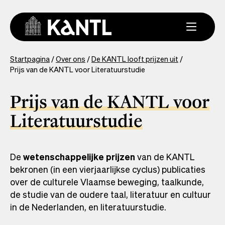
Overslaan
en
naar
de
inhoud
You
Startpagina
Over ons
De KANTL looft prijzen uit
gaan
Prijs van de KANTL voor Literatuurstudie
are
here
Prijs van de KANTL voor
Literatuurstudie
De
wetenschappelijke prijzen
van de KANTL
bekronen (in een vierjaarlijkse cyclus) publicaties
over de culturele Vlaamse beweging, taalkunde,
de studie van de oudere taal, literatuur en cultuur
in de Nederlanden, en literatuurstudie.