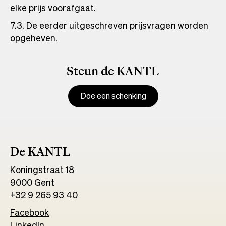
elke prijs voorafgaat.
7.3. De eerder uitgeschreven prijsvragen worden
opgeheven.
Steun de KANTL
Doe een schenking
De KANTL
Koningstraat 18
9000 Gent
+32 9 265 93 40
Facebook
Opens
LinkedIn
Opens
in