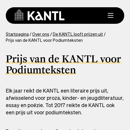
Overslaan
en
naar
de
inhoud
You
Startpagina
Over ons
De KANTL looft prijzen uit
gaan
Prijs van de KANTL voor Podiumteksten
are
here
Prijs van de KANTL voor
Podiumteksten
Elk jaar reikt de KANTL een literaire prijs uit,
afwisselend voor proza, kinder- en jeugdliteratuur,
essay en poëzie. Tot 2017 reikte de KANTL ook
een prijs uit voor podiumteksten.