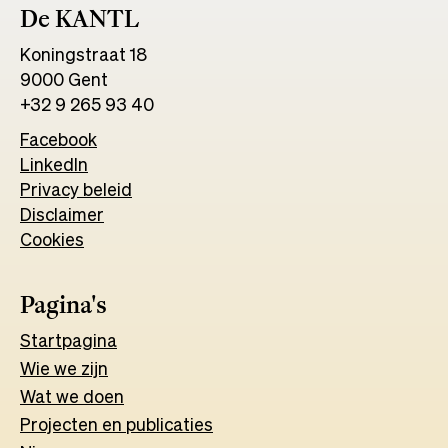
De KANTL
Koningstraat 18
9000 Gent
+32 9 265 93 40
Facebook
Opens
LinkedIn
Opens
in
Privacy beleid
in
a
Disclaimer
a
new
Cookies
new
tab
tab
Pagina's
Start
pagina
Wie we zijn
Wat w
e
d
o
e
n
Projecten en publicaties