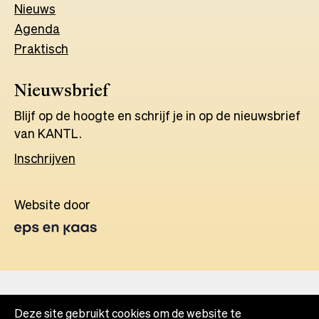
Nieuws
Agenda
Praktisch
Nieuwsbrief
Blijf op de hoogte en schrijf je in op de nieuwsbrief
van KANTL.
Inschrijven
Website door
Opens
in
a
new
tab
Deze site gebruikt cookies om de website te