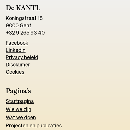
De KANTL
Koningstraat 18
9000 Gent
+32 9 265 93 40
Facebook
Opens
LinkedIn
Opens
in
Privacy beleid
in
a
Disclaimer
a
new
Cookies
new
tab
tab
Pagina's
Start
pagina
Wie we zijn
Wat w
e
d
o
e
n
Projecten en publicaties