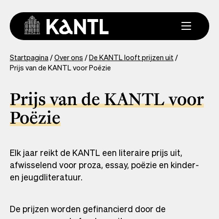
Overslaan
en
naar
de
inhoud
You
Startpagina
Over ons
De KANTL looft prijzen uit
gaan
Prijs van de KANTL voor Poëzie
are
here
Prijs van de KANTL voor
Poëzie
Elk jaar reikt de KANTL een literaire prijs uit,
afwisselend voor proza, essay, poëzie en kinder-
en jeugdliteratuur.
De prijzen worden gefinancierd door de