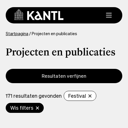
Overslaan
en
naar
de
inhoud
You
Startpagina
Projecten en publicaties
gaan
are
here
Projecten en publicaties
Resultaten verfijnen
171 resultaten gevonden
Festival
Wis filters