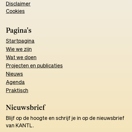
Disclaimer
a
new
Cookies
new
tab
tab
Pagina's
Start
pagina
Wie we zijn
Wat w
e
d
o
e
n
Projecten en publicaties
Nieuws
Agenda
Praktisch
Nieuwsbrief
Blijf op de hoogte en schrijf je in op de nieuwsbrief
van KANTL.