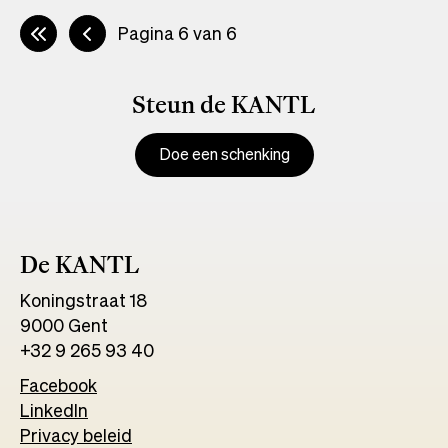
Pagina 6 van 6
Paginering
Steun de KANTL
Doe een schenking
De KANTL
Koningstraat 18
9000 Gent
+32 9 265 93 40
Facebook
Opens
LinkedIn
Opens
in
Privacy beleid
in
a