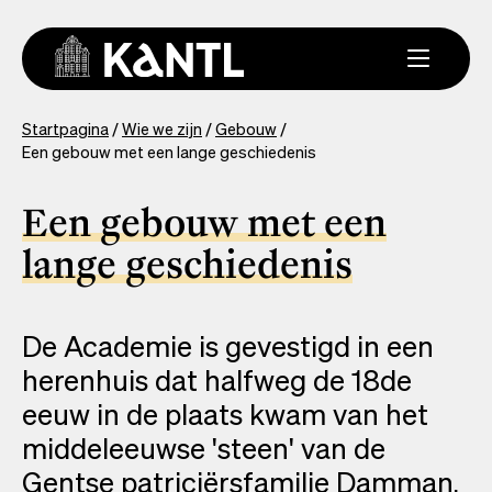
Overslaan
en
naar
de
inhoud
You
Startpagina
Wie we zijn
Gebouw
gaan
Een gebouw met een lange geschiedenis
are
here
Een gebouw met een
lange geschiedenis
De Academie is gevestigd in een
herenhuis dat halfweg de 18de
eeuw in de plaats kwam van het
middeleeuwse 'steen' van de
Gentse patriciërsfamilie Damman.