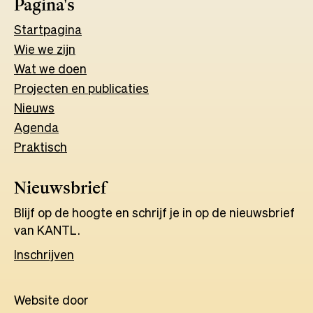
Pagina's
Start
pagina
Wie we zijn
Wat w
e
d
o
e
n
Projecten en publicaties
Nieuws
Agenda
Praktisch
Nieuwsbrief
Blijf op de hoogte en schrijf je in op de nieuwsbrief
van KANTL.
Inschrijven
Website door
Opens