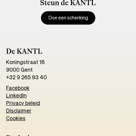
Steun de KANTL
Doe een schenking
De KANTL
Koningstraat 18
9000 Gent
+32 9 265 93 40
Facebook
Opens
LinkedIn
Opens
in
Privacy beleid
in
a
Disclaimer
a
new
Cookies
new
tab
tab