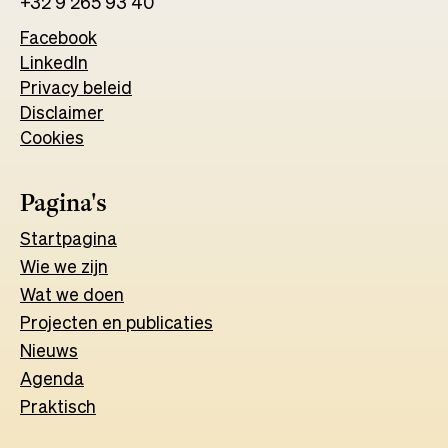
+32 9 265 93 40
Facebook
Opens
LinkedIn
Opens
in
Privacy beleid
in
a
Disclaimer
a
new
Cookies
new
tab
tab
Pagina's
Start
pagina
Wie we zijn
Wat w
e
d
o
e
n
Projecten en publicaties
Nieuws
Agenda
Praktisch