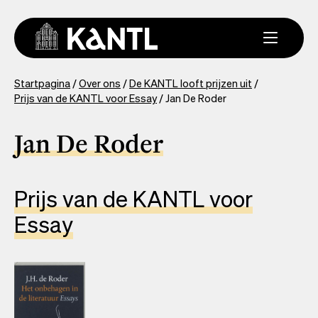
Overslaan
en
naar
de
inhoud
You
Startpagina
Over ons
De KANTL looft prijzen uit
gaan
Prijs van de KANTL voor Essay
Jan De Roder
are
here
Jan De Roder
Prijs van de KANTL voor
Essay