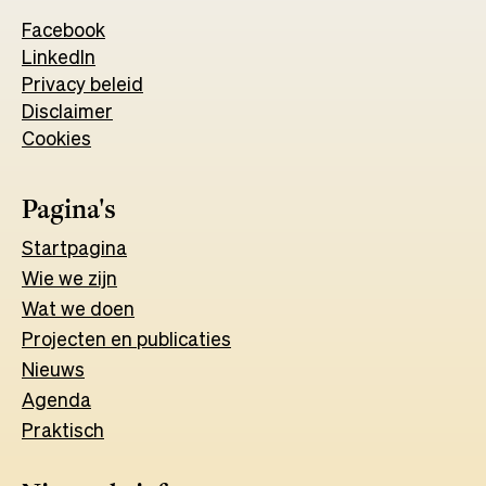
Facebook
Opens
LinkedIn
Opens
in
Privacy beleid
in
a
Disclaimer
a
new
Cookies
new
tab
tab
Pagina's
Start
pagina
Wie we zijn
Wat w
e
d
o
e
n
Projecten en publicaties
Nieuws
Agenda
Praktisch