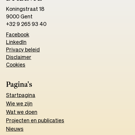
Koningstraat 18
9000 Gent
+32 9 265 93 40
Facebook
Opens
LinkedIn
Opens
in
Privacy beleid
in
a
Disclaimer
a
new
Cookies
new
tab
tab
Pagina's
Start
pagina
Wie we zijn
Wat w
e
d
o
e
n
Projecten en publicaties
Nieuws