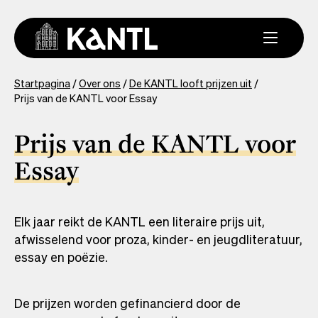
Overslaan
en
naar
de
inhoud
You
Startpagina
Over ons
De KANTL looft prijzen uit
gaan
Prijs van de KANTL voor Essay
are
here
Prijs van de KANTL voor
Essay
Elk jaar reikt de KANTL een literaire prijs uit,
afwisselend voor proza, kinder- en jeugdliteratuur,
essay en poëzie.
De prijzen worden gefinancierd door de