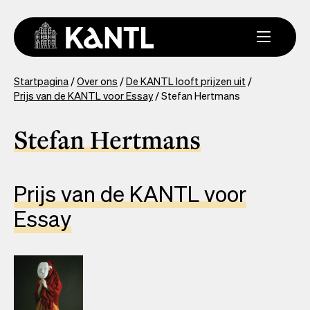
Overslaan
en
naar
de
inhoud
You
Startpagina
Over ons
De KANTL looft prijzen uit
gaan
Prijs van de KANTL voor Essay
Stefan Hertmans
are
here
Stefan Hertmans
Prijs van de KANTL voor
Essay