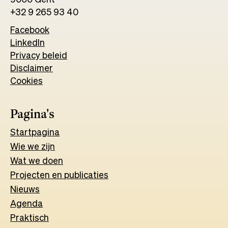
+32 9 265 93 40
Facebook
Opens
LinkedIn
Opens
in
Privacy beleid
in
a
Disclaimer
a
new
Cookies
new
tab
tab
Pagina's
Start
pagina
Wie we zijn
Wat w
e
d
o
e
n
Projecten en publicaties
Nieuws
Agenda
Praktisch