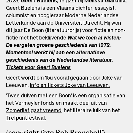
2023,
Geert Buelens
, te gast bij
Melissa Giardina
.
Geert Buelens is een Vlaams dichter, essayist,
columnist en hoogleraar Moderne Nederlandse
Letterkunde aan de Universiteit Utrecht. Hij won
dit jaar De Boon (literatuurprijs) voor fictie en non-
fictie met het beklijvende
Wat we toen al wisten:
De vergeten groene geschiedenis van 1972.
Momenteel werkt hij aan een alternatieve
geschiedenis van de Nederlandse literatuur.
Tickets voor Geert Buelens
Geert wordt om 15u voorafgegaan door Joke van
Leeuwen.
Info en tickets Joke van Leeuwen.
'Twee duiven met een Boon' is een organisatie van
het Vermeylenfonds en maakt deel uit van
Zomerlief gaat vreemd
, het literaire luik van het
Trefpuntfestival.
(copyright foto Bob Bronshoff)