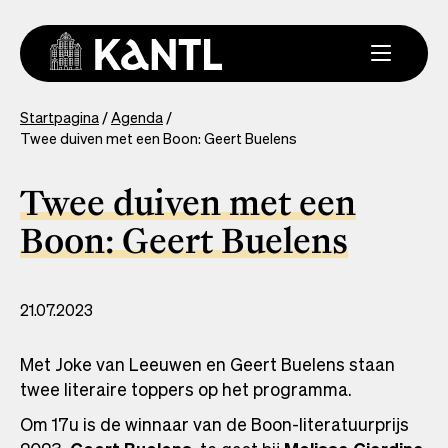
Overslaan
en
naar
de
inhoud
You
Startpagina
Agenda
gaan
Twee duiven met een Boon: Geert Buelens
are
here
Twee duiven met een
Boon: Geert Buelens
21.07.2023
Met Joke van Leeuwen en Geert Buelens staan
twee literaire toppers op het programma.
Om 17u is de winnaar van de Boon-literatuurprijs