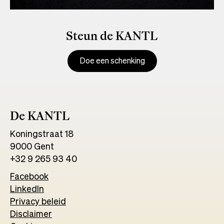
Steun de KANTL
Doe een schenking
De KANTL
Koningstraat 18
9000 Gent
+32 9 265 93 40
Facebook
Opens
LinkedIn
Opens
in
Privacy beleid
in
a
Disclaimer
a
new