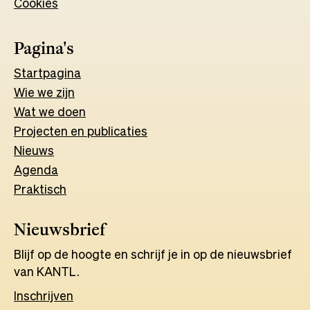
Cookies
new
tab
tab
Pagina's
Start
pagina
Wie we zijn
Wat w
e
d
o
e
n
Projecten en publicaties
Nieuws
Agenda
Praktisch
Nieuwsbrief
Blijf op de hoogte en schrijf je in op de nieuwsbrief
van KANTL.
Inschrijven